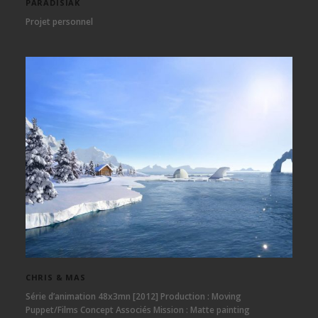
PARADISIAK
Projet personnel
CHRIS & MAS
Série d’animation 48x3mn [2012] Production : Moving
Puppet/Films Concept Associés Mission : Matte painting