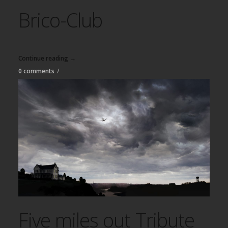
Brico-Club
Continue reading →
0 comments
/
Five miles out Tribute