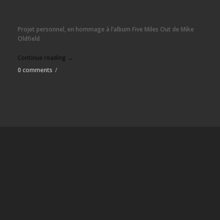
Projet personnel, en hommage à l’album Five Miles Out de Mike
Oldfield
Continue reading →
0 comments
/