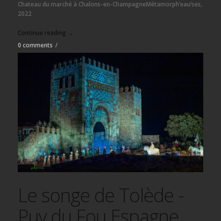
Chateau du marché à Chalons-en-ChampagneMétamorph’eau’ses,
2022
Continue reading →
0 comments
/
Le songe de Tolède -
Puy du Fou Espagne