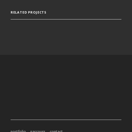
RELATED PROJECTS
portfolio
parcours
contact